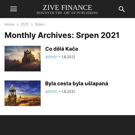
ZIVE FINANCE
DISCOVER THE ART OF PUBLISHING
Home
2021
Srpen
Monthly Archives: Srpen 2021
Co dělá Kača
admin
-
1.8.2021
Byla cesta byla ušlapaná
admin
-
1.8.2021