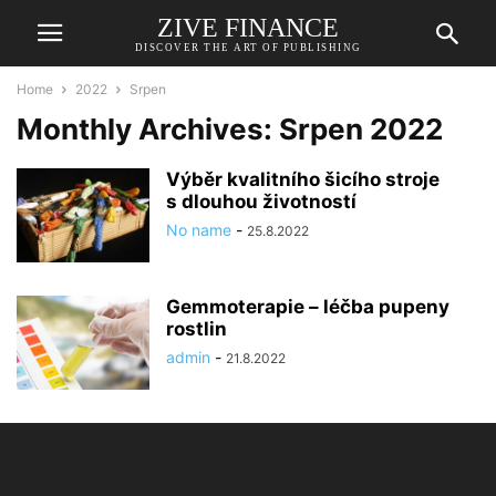
ZIVE FINANCE
DISCOVER THE ART OF PUBLISHING
Home
2022
Srpen
Monthly Archives: Srpen 2022
Výběr kvalitního šicího stroje
s dlouhou životností
No name
-
25.8.2022
Gemmoterapie – léčba pupeny
rostlin
admin
-
21.8.2022