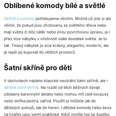
Oblíbené komody bílé a světlé
Skříně a komody
potřebujeme všichni. Možná už jste si ale
všimli, že pokud jsou zhotoveny ze světlého dřeva nebo
mají světlý či bílý nátěr nebo jinou povrchovou úpravu, je i
přes více nábytku v místnosti stále dostatek světla. Je to
tak. Tmavý nábytek je sice krásný, elegantní, moderní, ale
je lepší jej kupovat do větších prostorů.
Šatní skříně pro děti
V obchodech najdete klasické neutrální šatní skříně, ale i
dětské šatní skříně
. Na rozdíl od těch běžných bývají
zdobeny barevnými detaily nebo mohou mít celé korpusy
nebo dvířka pestrá, zářivá. Použít je můžete jak do
dětských pokojů, tak do heren. I dětské komody nebo boxy
na hračky jsou velmi praktické. Když zvolíte typ se šuplíky,