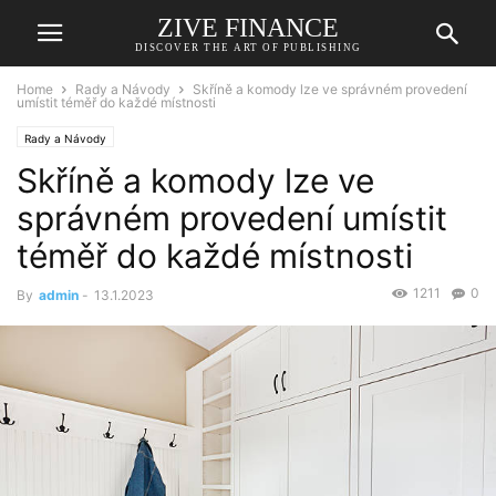
ZIVE FINANCE
DISCOVER THE ART OF PUBLISHING
Home
Rady a Návody
Skříně a komody lze ve správném provedení
umístit téměř do každé místnosti
Rady a Návody
Skříně a komody lze ve
správném provedení umístit
téměř do každé místnosti
1211
0
By
admin
-
13.1.2023