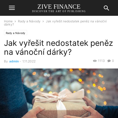
ZIVE FINANCE
DISCOVER THE ART OF PUBLISHING
Home
Rady a Návody
Jak vyřešit nedostatek peněz na vánoční
dárky?
Rady a Návody
Jak vyřešit nedostatek peněz
na vánoční dárky?
1113
0
By
admin
-
1.11.2022