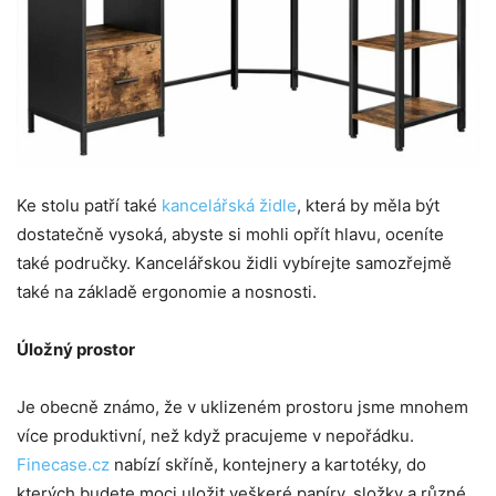
Ke stolu patří také
kancelářská židle
, která by měla být
dostatečně vysoká, abyste si mohli opřít hlavu, oceníte
také područky. Kancelářskou židli vybírejte samozřejmě
také na základě ergonomie a nosnosti.
Úložný prostor
Je obecně známo, že v uklizeném prostoru jsme mnohem
více produktivní, než když pracujeme v nepořádku.
Finecase.cz
nabízí skříně, kontejnery a kartotéky, do
kterých budete moci uložit veškeré papíry, složky a různé