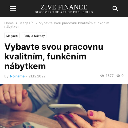
ZIVE FINANCE
DISCOVER THE ART OF PUBLISHING
Home
Magazín
Vybavte svou pracovnu kvalitním, funkčním
nábytkem
Magazín
Rady a Návody
Vybavte svou pracovnu
kvalitním, funkčním
nábytkem
1377
0
By
No name
-
21.12.2022